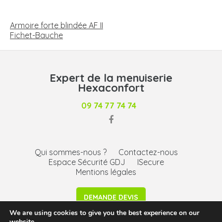
NAVIGATION
DE
Armoire forte blindée AF II
L’ARTICLE
Fichet-Bauche
Expert de la menuiserie
Hexaconfort
09 74 77 74 74
Qui sommes-nous ?
Contactez-nous
Espace Sécurité GDJ
ISecure
Mentions légales
DEMANDE DEVIS
We are using cookies to give you the best experience on our
website.