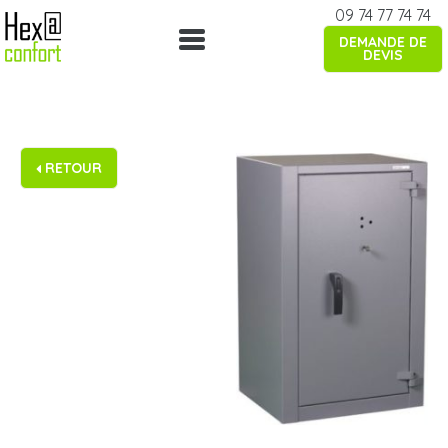
Skip
09 74 77 74 74
to
DEMANDE DE
content
DEVIS
RETOUR