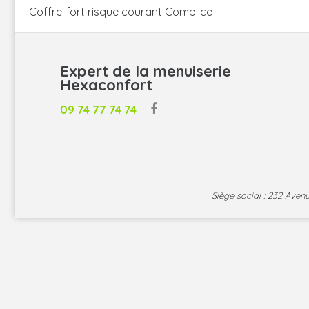
NAVIGATION
DE
Coffre-fort risque courant Complice
L’ARTICLE
Expert de la menuiserie
Hexaconfort
09 74 77 74 74
Siège social : 232 Ave