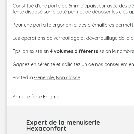
Constitué d’une porte de 6mm d’épaisseur avec des pê
fente disposé sur le côté permet de déposer les clés apr
Pour une parfaite ergonomie, des crémaillères permette
Les opérations de verrouillage et déverrouillage de la 
Epsilon existe en
4 volumes différents
selon le nombre 
Gagnez en sérénité et sollicitez un de nos conseillers e
Posted in
Générale
,
Non classé
NAVIGATION
DE
Armoire forte Enigma
L’ARTICLE
Expert de la menuiserie
Hexaconfort