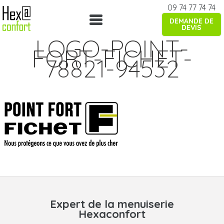
Skip
09 74 77 74 74
to
DEMANDE DE
content
DEVIS
LOGO-POINT-
FORT-FICHET-
78821-94532
Expert de la menuiserie
Hexaconfort