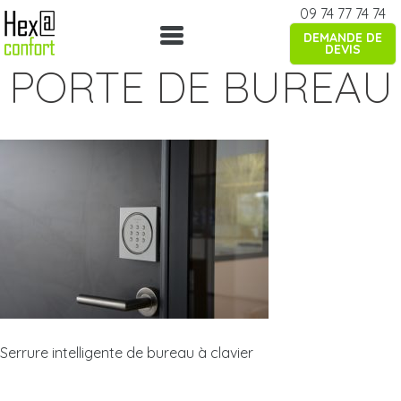
Skip
09 74 77 74 74
to
DEMANDE DE
content
DEVIS
PORTE DE BUREAU
Serrure intelligente de bureau à clavier