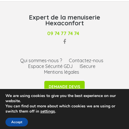
Expert de la menuiserie
Hexaconfort
09 74 77 74 74
Qui sommes-nous ?
Contactez-nous
Espace Sécurité GDJ
ISecure
Mentions légales
DEMANDE DEVIS
We are using cookies to give you the best experience on our
website.
Siège social : 232 Avenue de l’Epinette – 33500 Libourne -
You can find out more about which cookies we are using or
Agence Bassin d’Arcachon - ©2026 -
mentions légales
-
switch them off in
settings
.
CGU
Accept