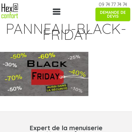
Skip
09 74 77 74 74
to
DEMANDE DE
content
DEVIS
PANNEAU-BLACK-
FRIDAY
Expert de la menuiserie