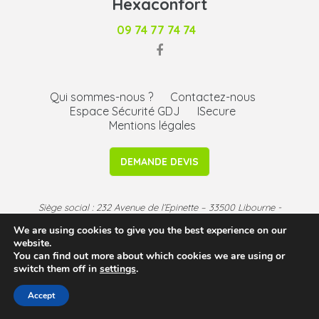
Hexaconfort
09 74 77 74 74
Qui sommes-nous ?
Contactez-nous
Espace Sécurité GDJ
ISecure
Mentions légales
DEMANDE DEVIS
Siège social : 232 Avenue de l’Epinette – 33500 Libourne -
Agence Bassin d’Arcachon - ©2026 -
mentions légales
-
We are using cookies to give you the best experience on our
CGU
website.
You can find out more about which cookies we are using or
switch them off in
settings
.
Accept