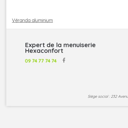
NAVIGATION
DE
Véranda aluminium
L’ARTICLE
Expert de la menuiserie
Hexaconfort
09 74 77 74 74
Siège social : 232 Ave