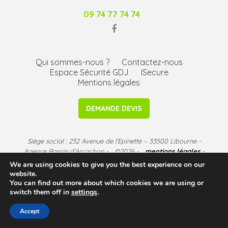
09 74 77 74 74
Qui sommes-nous ?
Contactez-nous
Espace Sécurité GDJ
ISecure
Mentions légales
DEMANDE DEVIS
Siège social : 232 Avenue de l’Epinette – 33500 Libourne -
Agence Bassin d’Arcachon - ©2026 -
mentions légales
-
CGU
We are using cookies to give you the best experience on our
website.
You can find out more about which cookies we are using or
switch them off in
settings
.
Accept