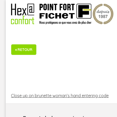
Skip
to
content
RETOUR
NAVIGATION
DE
Close up on brunette woman’s hand entering code
L’ARTICLE