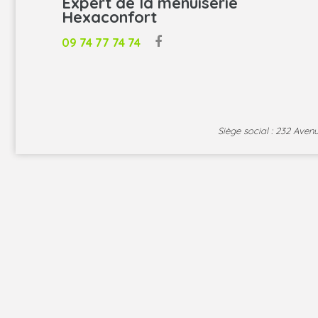
Expert de la menuiserie
Hexaconfort
09 74 77 74 74
Siège social : 232 Ave