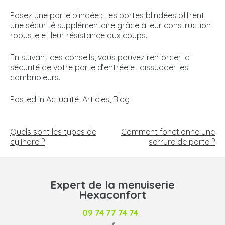
Posez une porte blindée : Les portes blindées offrent
une sécurité supplémentaire grâce à leur construction
robuste et leur résistance aux coups.
En suivant ces conseils, vous pouvez renforcer la
sécurité de votre porte d’entrée et dissuader les
cambrioleurs.
Posted in
Actualité
,
Articles
,
Blog
NAVIGATION
DE
Quels sont les types de
Comment fonctionne une
L’ARTICLE
cylindre ?
serrure de porte ?
Expert de la menuiserie
Hexaconfort
09 74 77 74 74