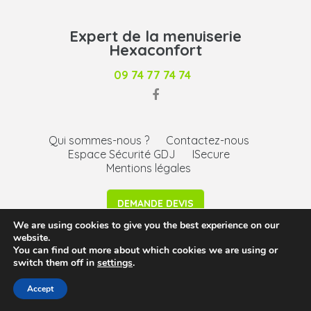
Expert de la menuiserie
Hexaconfort
09 74 77 74 74
Qui sommes-nous ?
Contactez-nous
Espace Sécurité GDJ
ISecure
Mentions légales
DEMANDE DEVIS
We are using cookies to give you the best experience on our
website.
Siège social : 232 Avenue de l’Epinette – 33500 Libourne -
You can find out more about which cookies we are using or
Agence Bassin d’Arcachon - ©2026 -
mentions légales
-
switch them off in
settings
.
CGU
Accept