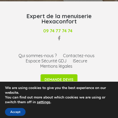
Expert de la menuiserie
Hexaconfort
09 74 77 74 74
Qui sommes-nous ?
Contactez-nous
Espace Sécurité GDJ
ISecure
Mentions légales
DEMANDE DEVIS
We are using cookies to give you the best experience on our
website.
Siège social : 232 Avenue de l’Epinette – 33500 Libourne -
You can find out more about which cookies we are using or
Agence Bassin d’Arcachon - ©2026 -
mentions légales
-
switch them off in
settings
.
CGU
Accept