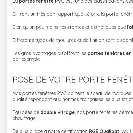
La
portes
fenêtre PVC
est l’une des classifications es
Offrant un très bon rapport qualité prix, la porte fenêt
Bien qu’un peu moins résistantes et esthétiques que l’
a
Différents types de moulures et de finition sont dispo
Les gros avantages qu’offrent les
portes
fenêtres en
par exemple.
POSE DE VOTRE PORTE FENÊT
Nos portes fenêtres PVC portent le sceau de marques 
qualité répondant aux normes françaises les plus strict
Équipées de
double vitrage
, nos porte fenêtres perme
chauffage.
De plus grâce à notre certification
RGE Qualibat
, vous