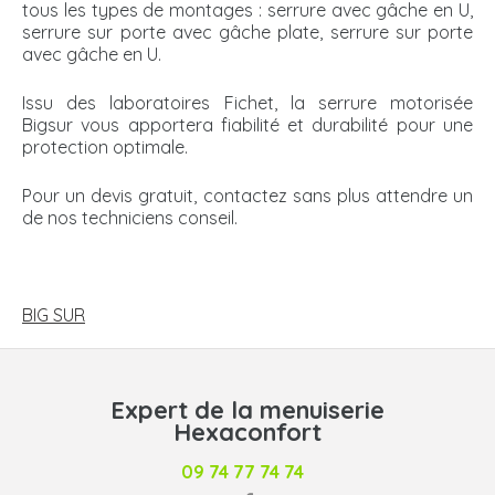
tous les types de montages : serrure avec gâche en U,
serrure sur porte avec gâche plate, serrure sur porte
avec gâche en U.
Issu des laboratoires Fichet, la serrure motorisée
Bigsur vous apportera fiabilité et durabilité pour une
protection optimale.
Pour un devis gratuit, contactez sans plus attendre un
de nos techniciens conseil.
NAVIGATION
DE
BIG SUR
L’ARTICLE
Expert de la menuiserie
Hexaconfort
09 74 77 74 74