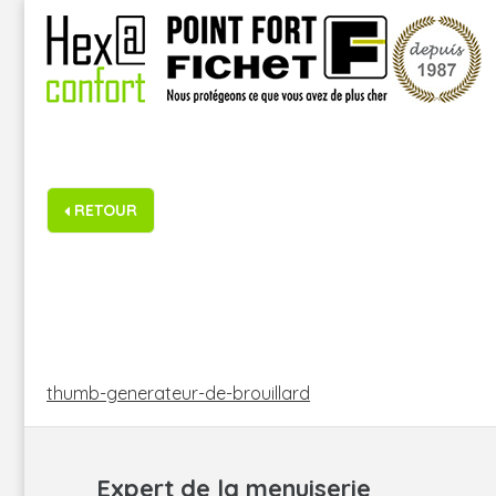
Skip
to
content
RETOUR
NAVIGATION
DE
thumb-generateur-de-brouillard
L’ARTICLE
Expert de la menuiserie