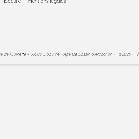
ISecure
Mentions légales
nue de l’Epinette – 33500 Libourne - Agence Bassin d’Arcachon - ©2026 -